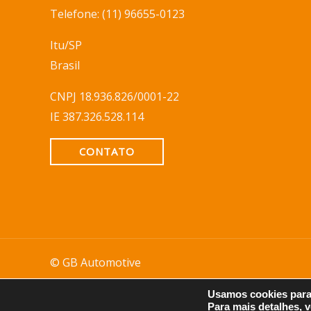
Telefone: (11) 96655-0123
Itu/SP
Brasil
CNPJ 18.936.826/0001-22
IE 387.326.528.114
CONTATO
© GB Automotive
Todos os direitos reservados
Usamos cookies para 
Para mais detalhes, 