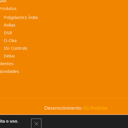
GAA
Produtos
Polyplastics Índia
Rollax
DSB
O-Oka
SSI Controls
Delux
lientes
Novidades
Desenvolvimento
AG Website
ita o uso.
CLOSE GDPR COOKIE BANNER