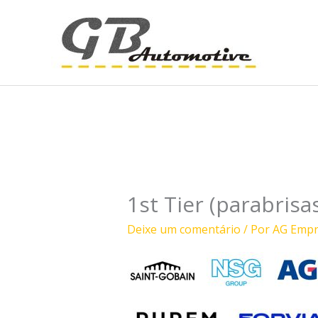
Ir
para
o
conteúdo
1st Tier (parabris
Deixe um comentário
/ Por
AG Emp