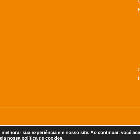
C
melhorar sua experiência em nosso site. A
o continuar, você ace
veja nossa
política de cookies
.