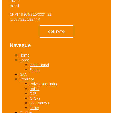
Itu/SP
Brasil
CNPJ 18.936.826/0001-22
IE 387.326.528.114
CONTATO
Navegue
Home
Sobre
Institucional
Equipe
GAA
Produtos
Polyplastics Índia
Rollax
DSB
O-Oka
SSI Controls
Delux
Clientes